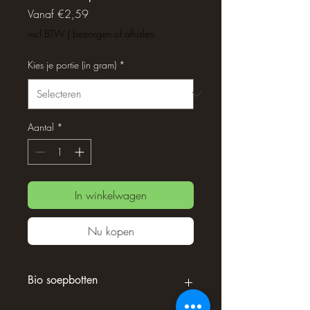
Verkoopprijs
Vanaf
€2,59
incl.BTW
|
bezorgen of afhalen
Kies je portie (in gram)
*
Aantal
*
In winkelwagen
Nu kopen
Bio soepbotten