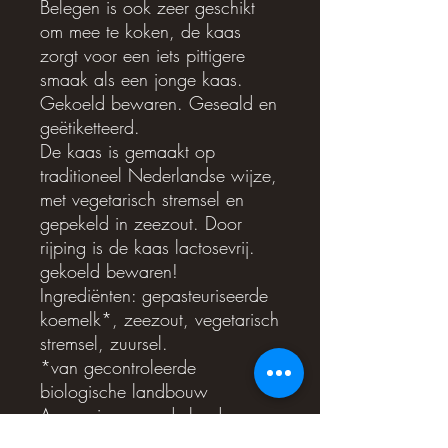
Belegen is ook zeer geschikt
om mee te koken, de kaas
zorgt voor een iets pittigere
smaak als een jonge kaas.
Gekoeld bewaren. Geseald en
geëtiketteerd.
De kaas is gemaakt op
traditioneel Nederlandse wijze,
met vegetarisch stremsel en
gepekeld in zeezout. Door
rijping is de kaas lactosevrij.
gekoeld bewaren!
Ingrediënten: gepasteuriseerde
koemelk*, zeezout, vegetarisch
stremsel, zuursel.
*van gecontroleerde
biologische landbouw
Aurora is een nederlands
bedrijf maar de kaasopslag zit