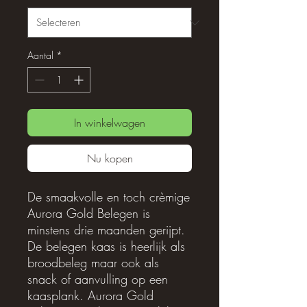
Aantal
*
In winkelwagen
Nu kopen
De smaakvolle en toch crèmige
Aurora Gold Belegen is
minstens drie maanden gerijpt.
De belegen kaas is heerlijk als
broodbeleg maar ook als
snack of aanvulling op een
kaasplank. Aurora Gold