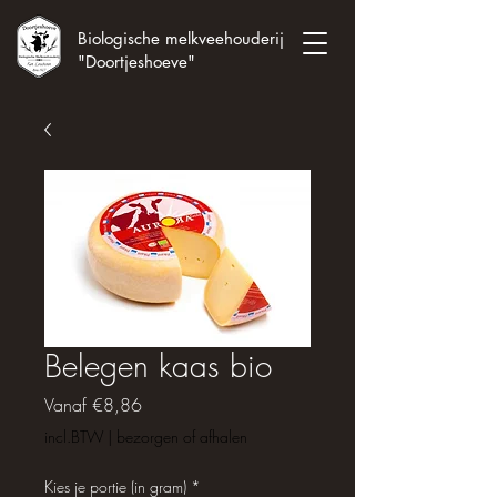
Biologische melkveehouderij
"Doortjeshoeve"
Belegen kaas bio
Verkoopprijs
Vanaf
€8,86
incl.BTW
|
bezorgen of afhalen
Kies je portie (in gram)
*